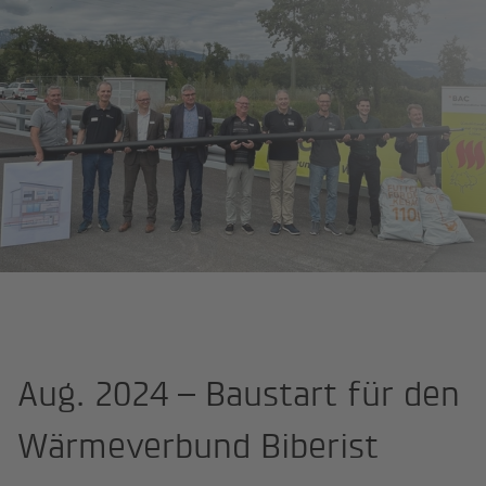
Fernwärme & Wärmeverbunde für Gemeinden und Unternehmen
Aug.
Aug. 2024 – Baustart für den
Wärmeverbund Biberist