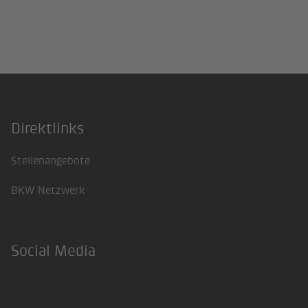
Direktlinks
Footer
Stellenangebote
BKW Netzwerk
Social Media
LinkedIn