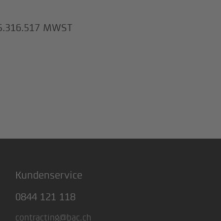
5.316.517 MWST
Kundenservice
0844 121 118
contracting@bac.ch