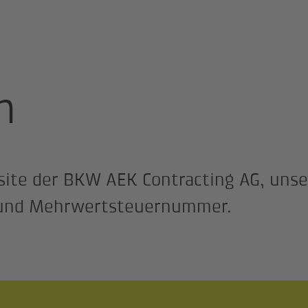
inden und Unternehmen
Impressum
m
ite der BKW AEK Contracting AG, unse
g und Mehrwertsteuernummer.