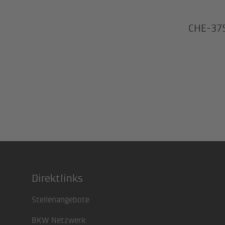
CHE-37
Direktlinks
Footer
Stellenangebote
BKW Netzwerk