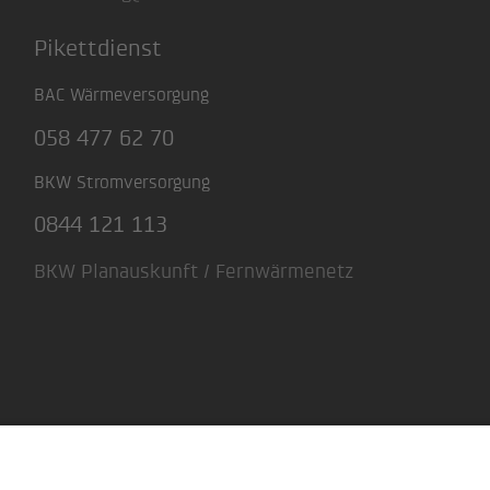
Pikettdienst
BAC Wärmeversorgung
058 477 62 70
BKW Stromversorgung
0844 121 113
BKW Planauskunft / Fernwärmenetz
Disclaimer
AGB & Rechtliches
Datenschutz