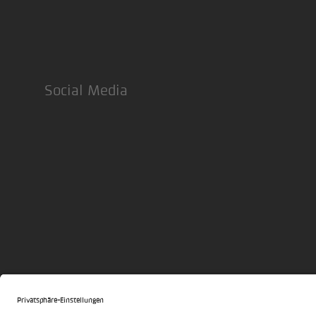
Social Media
LinkedIn
© BKW AEK Contracting AG 2026