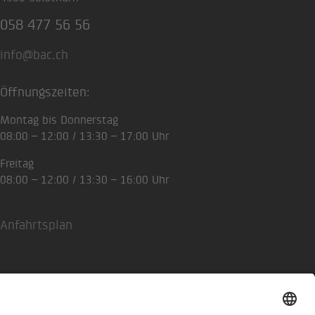
058 477 56 56
info@bac.ch
Öffnungszeiten:
Montag bis Donnerstag
08:00 – 12:00 / 13:30 – 17:00 Uhr
Freitag
08:00 – 12:00 / 13:30 – 16:00 Uhr
Anfahrtsplan
erklärung
Impressum
Privatsphäre-Einstellungen