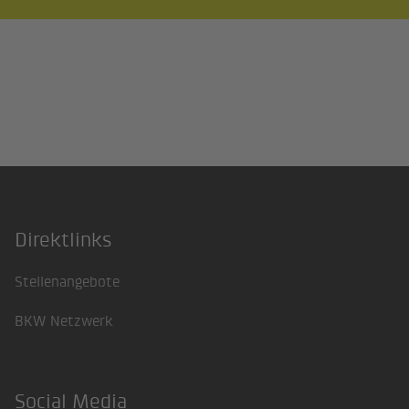
Direktlinks
Footer
Stellenangebote
BKW Netzwerk
Social Media